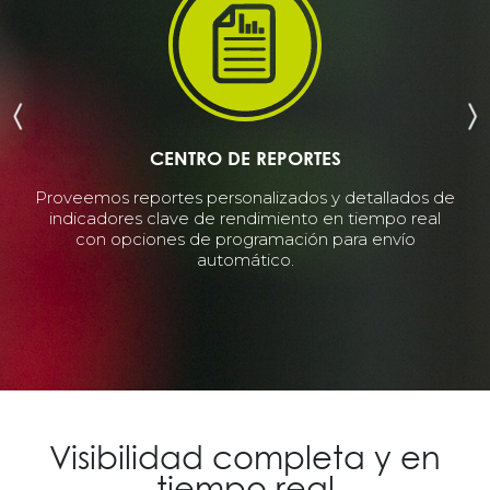
CENTRO DE REPORTES
más
Proveemos reportes personalizados y detallados de
Exp
es.
indicadores clave de rendimiento en tiempo real
at
 que
con opciones de programación para envío
di
z,
automático.
a
Visibilidad completa y en
tiempo real