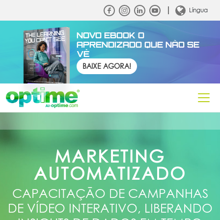
Língua
NOVO EBOOK O
APRENDIZADO QUE NÃO SE
VÊ
BAIXE AGORA!
MARKETING
AUTOMATIZADO
CAPACITAÇÃO DE CAMPANHAS
DE VÍDEO INTERATIVO, LIBERANDO